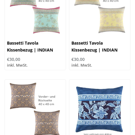
Bassetti Tavola
Bassetti Tavola
Kissenbezug | INDIAN
Kissenbezug | INDIAN
ROSES T1 turchese
ROSES Y1 sonne | 100%
€30,00
€30,00
Baumwolle
inkl. MwSt.
inkl. MwSt.