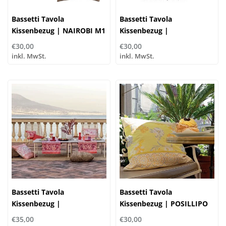
Bassetti Tavola
Bassetti Tavola
Kissenbezug | NAIROBI M1
Kissenbezug |
coffee-cream
CAPODIMONTE B1| 100%
€30,00
€30,00
Baumwolle
inkl. MwSt.
inkl. MwSt.
Bassetti Tavola
Bassetti Tavola
Kissenbezug |
Kissenbezug | POSILLIPO
CAPODIMONTE R1
Y1
€35,00
€30,00