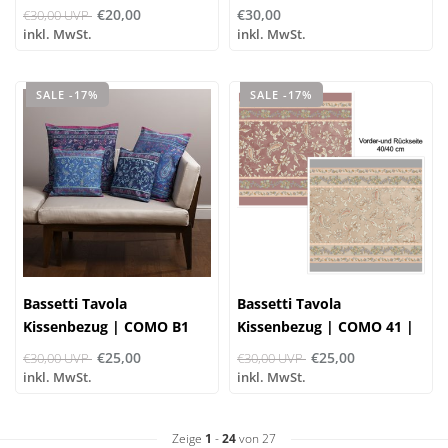
B1 | 100% Baumwolle
€20,00
€30,00
€30,00 UVP
inkl. MwSt.
inkl. MwSt.
SALE -17%
SALE -17%
Bassetti Tavola
Bassetti Tavola
Kissenbezug | COMO B1
Kissenbezug | COMO 41 |
100% Baumwolle
€25,00
€25,00
€30,00 UVP
€30,00 UVP
inkl. MwSt.
inkl. MwSt.
Zeige
1
-
24
von 27