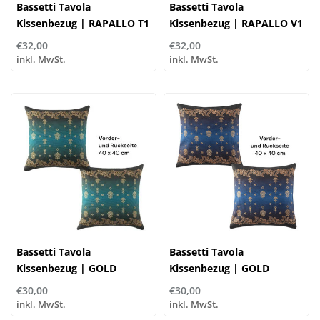
Bassetti Tavola
Bassetti Tavola
Kissenbezug | RAPALLO T1
Kissenbezug | RAPALLO V1
turchese-rose | 100%
limette | 100% Baumwolle
€32,00
€32,00
Baumwolle
inkl. MwSt.
inkl. MwSt.
Bassetti Tavola
Bassetti Tavola
Kissenbezug | GOLD
Kissenbezug | GOLD
DECOR V1 petrol | 100%
DECOR B1 blau | 100%
€30,00
€30,00
Baumwolle
Baumwolle
inkl. MwSt.
inkl. MwSt.