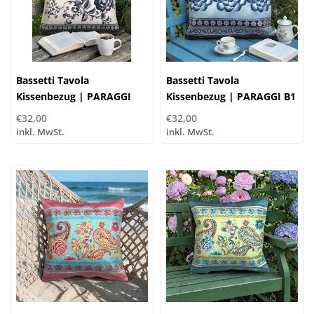
Bassetti Tavola
Bassetti Tavola
Kissenbezug | PARAGGI
Kissenbezug | PARAGGI B1
V20 elfenbein-schwarz |
blau | 100% Baumwolle
€32,00
€32,00
100% Baumwolle
inkl. MwSt.
inkl. MwSt.