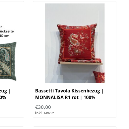
zug |
Bassetti Tavola Kissenbezug |
00%
MONNALISA R1 rot | 100%
Baumwolle
€30,00
inkl. MwSt.