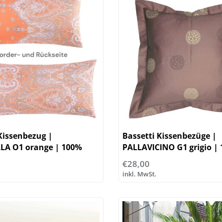
Kissenbezug |
Bassetti Kissenbezüge |
LA O1 orange | 100%
PALLAVICINO G1 grigio |
le
Baumwolle
€28,00
inkl. MwSt.