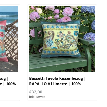
zug |
Bassetti Tavola Kissenbezug |
e | 100%
RAPALLO V1 limette | 100%
Baumwolle
€32,00
inkl. MwSt.