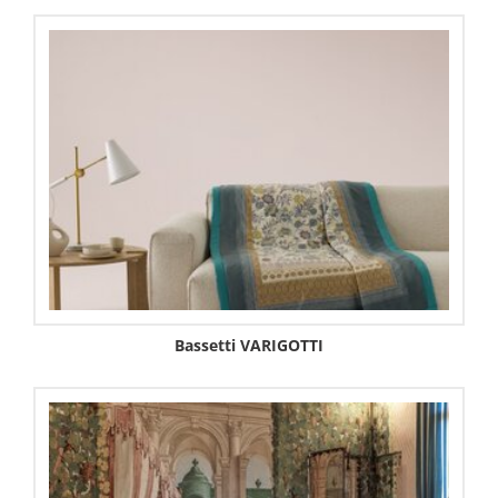
Bassetti VARIGOTTI