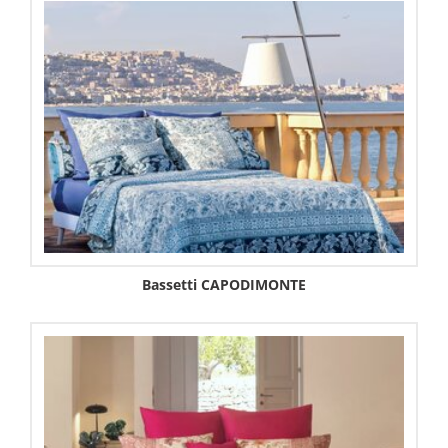
Bassetti CAPODIMONTE