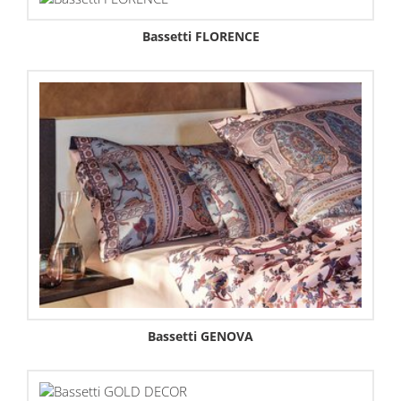
Bassetti FLORENCE
Bassetti GENOVA