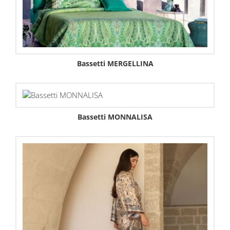
Bassetti MERGELLINA
Bassetti MONNALISA