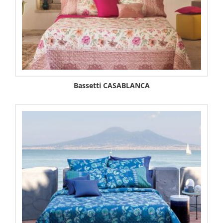
Bassetti CASABLANCA