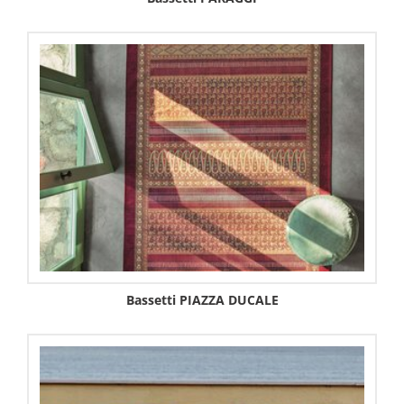
Bassetti PIAZZA DUCALE