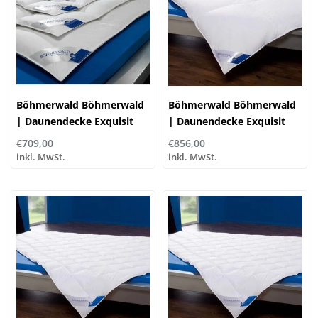
Böhmerwald Böhmerwald
Böhmerwald Böhmerwald
| Daunendecke Exquisit
| Daunendecke Exquisit
Warm | 100% Daune
Extra Warm | 100%
€709,00
€856,00
Daunen
inkl. MwSt.
inkl. MwSt.