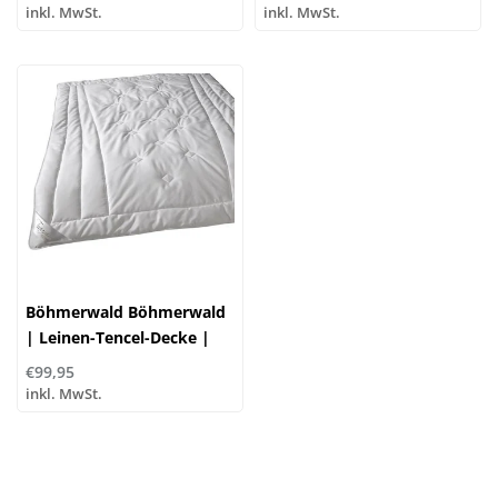
Daunen
Daunen
inkl. MwSt.
inkl. MwSt.
Böhmerwald Böhmerwald
| Leinen-Tencel-Decke |
Sommerleicht, vier
€99,95
Größen!
inkl. MwSt.