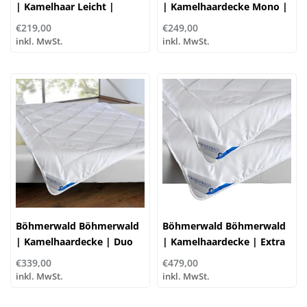
| Kamelhaar Leicht |
| Kamelhaardecke Mono |
Sommerdecke | 100%
100% Kamelhaarflaum
€219,00
€249,00
Kamelhaarflaum
inkl. MwSt.
inkl. MwSt.
Böhmerwald Böhmerwald
Böhmerwald Böhmerwald
| Kamelhaardecke | Duo
| Kamelhaardecke | Extra
Warm | 100%
Warm | 100%
€339,00
€479,00
Kamelhaarflaum
Kamelhaarflaum
inkl. MwSt.
inkl. MwSt.