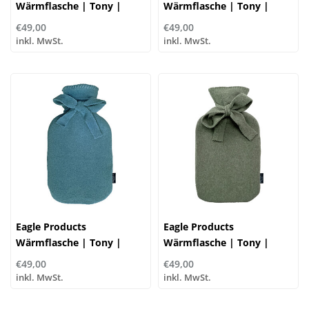
Wärmflasche | Tony |
Wärmflasche | Tony |
3375 orange | 65%
3067 flanell | 65%
€49,00
€49,00
Polyester, 35% Baumwolle
Polyester, 35% Baumwolle
inkl. MwSt.
inkl. MwSt.
Eagle Products
Eagle Products
Wärmflasche | Tony |
Wärmflasche | Tony |
3273 petrol | 65%
3232 moos | 65%
€49,00
€49,00
Polyester, 35% Baumwolle
Polyester, 35% Baumwolle
inkl. MwSt.
inkl. MwSt.