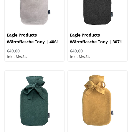
Eagle Products
Eagle Products
Wärmflasche Tony | 4061
Wärmflasche Tony | 3071
greige | 65% Polyester,
anthrazit | 65% Polyester,
€49,00
€49,00
35% Baumwolle
35% Baumwolle
inkl. MwSt.
inkl. MwSt.