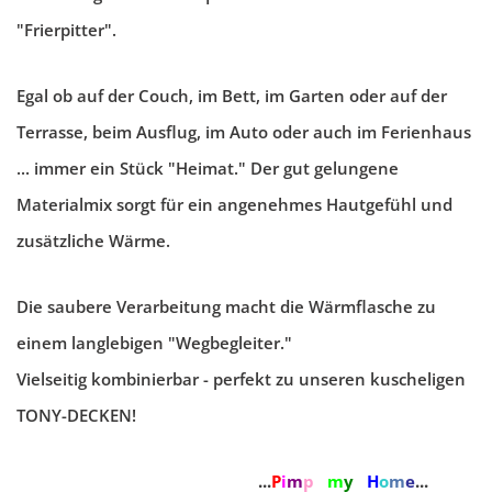
"Frierpitter".
Egal ob auf der Couch, im Bett, im Garten oder auf der
Terrasse, beim Ausflug, im Auto oder auch im Ferienhaus
... immer ein Stück "Heimat." Der gut gelungene
Materialmix sorgt für ein angenehmes Hautgefühl und
zusätzliche Wärme.
Die saubere Verarbeitung macht die Wärmflasche zu
einem langlebigen "Wegbegleiter."
Vielseitig kombinierbar - perfekt zu unseren kuscheligen
TONY-DECKEN!
...
P
i
m
p
m
y
H
o
m
e
...