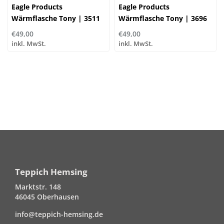
Eagle Products
Eagle Products
Wärmflasche Tony | 3511
Wärmflasche Tony | 3696
blackforest | 65%
curry | 65% Polyester, 35%
€49,00
€49,00
Polyester, 35% Baumwolle
Baumwolle
inkl. MwSt.
inkl. MwSt.
Teppich Hemsing
Marktstr. 148
46045 Oberhausen
info@teppich-hemsing.de