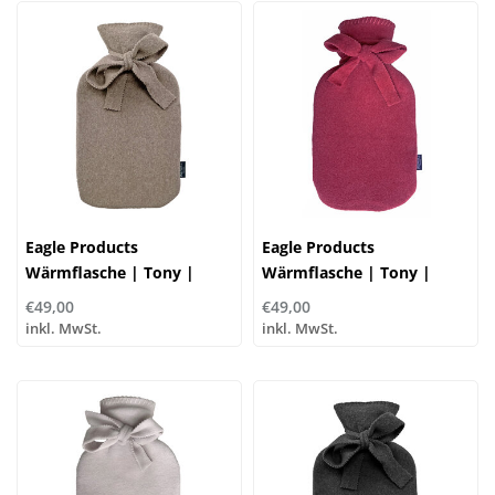
Eagle Products
Eagle Products
Wärmflasche | Tony |
Wärmflasche | Tony |
3115 nutria | 65%
3202 merlot | 65%
€49,00
€49,00
Polyester, 35% Baumwolle
Polyester, 35% Baumwolle
inkl. MwSt.
inkl. MwSt.