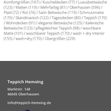
Komfortgrößen
(167)
/
Kuscheldecken
(77)
/
Luxusbettwäsche
(123)
/
Matten
(119)
/
Mehrfarbig
(81)
/
Oberhausen
(596)
/
Plaid
(72)
/
Rot
(76)
/
Satin Bettwäsche
(119)
/
Schmutzmatte
(170)
/
Skandinavisch
(122)
/
Tagesdecken
(80)
/
Teppich
(170)
/
Wohndecken
(91)
/
elegante Bettwäsche
(125)
/
italienische
Bettwäsche
(123)
/
pflegeleichter Teppich
(98)
/
waschbare
Matte
(101)
/
waschbarer Teppich
(170)
/
wash + dry Interior
(155)
/
wash+dry
(170)
/
Übergrößen
(229)
Teppich Hemsing
Marktstr. 148
46045 Oberhausen
info@teppich-hemsing.de