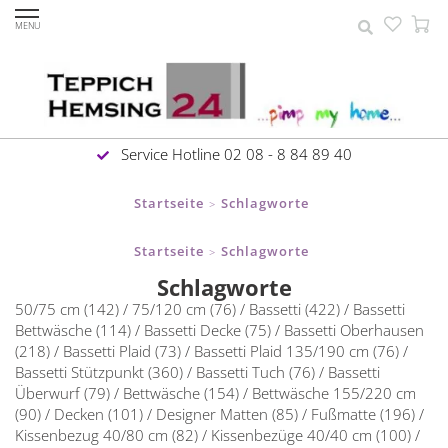
MENU
Service Hotline 02 08 - 8 84 89 40
Startseite
Schlagworte
>
Startseite
Schlagworte
>
Schlagworte
50/75 cm
(142)
/
75/120 cm
(76)
/
Bassetti
(422)
/
Bassetti
Bettwäsche
(114)
/
Bassetti Decke
(75)
/
Bassetti Oberhausen
(218)
/
Bassetti Plaid
(73)
/
Bassetti Plaid 135/190 cm
(76)
/
Bassetti Stützpunkt
(360)
/
Bassetti Tuch
(76)
/
Bassetti
Überwurf
(79)
/
Bettwäsche
(154)
/
Bettwäsche 155/220 cm
(90)
/
Decken
(101)
/
Designer Matten
(85)
/
Fußmatte
(196)
/
Kissenbezug 40/80 cm
(82)
/
Kissenbezüge 40/40 cm
(100)
/