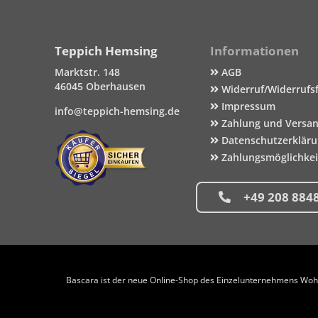
Teppich Hemsing
Informationen
Marktstr. 148
AGB
46045 Oberhausen
Widerruf/Widerrufs
Impressum
info@teppich-hemsing.de
Zahlung und Versa
Datenschutzerklär
Zahlungsmöglichke
+49 208 884
Bascara ist der neue Online-Shop des Einzelunternehmens Wohng