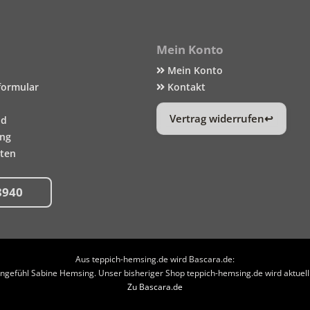
Mein Konto
Mein Konto
formular
Kontakt
Vertrag widerrufen
nd
ung
iten
8940
Aus teppich-hemsing.de wird Bascara.de:
efühl Sabine Hemsing. Unser bisheriger Shop teppich-hemsing.de wird aktuell n
Zu Bascara.de