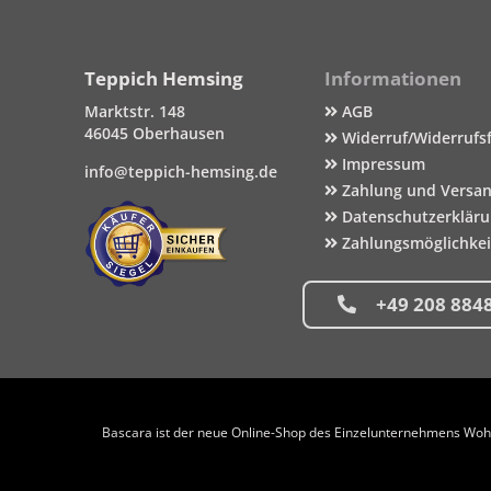
Teppich Hemsing
Informationen
Marktstr. 148
AGB
46045 Oberhausen
Widerruf/Widerrufs
Impressum
info@teppich-hemsing.de
Zahlung und Versa
Datenschutzerklär
Zahlungsmöglichke
+49 208 884
Bascara ist der neue Online-Shop des Einzelunternehmens Wohng