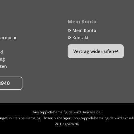
Mein Konto
Mein Konto
formular
Kontakt
Vertrag widerrufen
nd
ung
iten
8940
Aus teppich-hemsing.de wird Bascara.de:
efühl Sabine Hemsing. Unser bisheriger Shop teppich-hemsing.de wird aktuell n
Zu Bascara.de