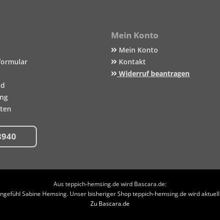
Mein Konto
Mein Konto
formular
Kontakt
Widerruf beantragen
nd
ung
iten
8940
Aus teppich-hemsing.de wird Bascara.de:
efühl Sabine Hemsing. Unser bisheriger Shop teppich-hemsing.de wird aktuell n
Zu Bascara.de