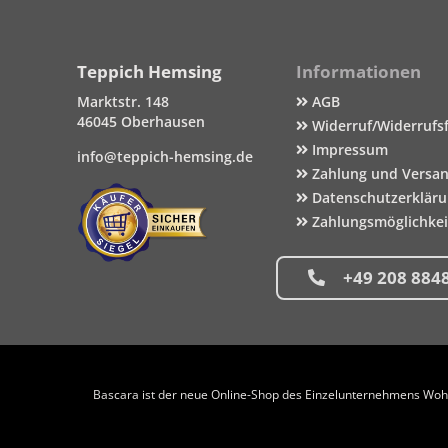
Teppich Hemsing
Informationen
Marktstr. 148
AGB
46045 Oberhausen
Widerruf/Widerrufs
Impressum
info@teppich-hemsing.de
Zahlung und Versa
Datenschutzerklär
Zahlungsmöglichke
+49 208 884
Bascara ist der neue Online-Shop des Einzelunternehmens Wohng