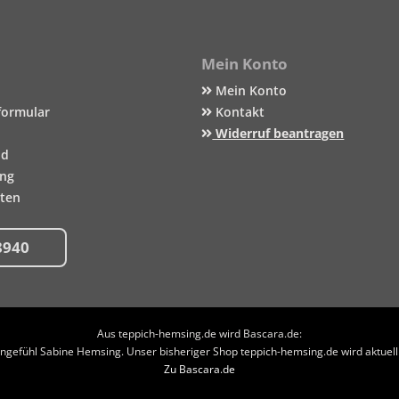
Mein Konto
Mein Konto
formular
Kontakt
Widerruf beantragen
nd
ung
iten
8940
Aus teppich-hemsing.de wird Bascara.de:
efühl Sabine Hemsing. Unser bisheriger Shop teppich-hemsing.de wird aktuell n
Zu Bascara.de