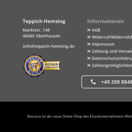
Teppich Hemsing
Informationen
Marktstr. 148
AGB
46045 Oberhausen
Widerruf/Widerrufs
Impressum
info@teppich-hemsing.de
Zahlung und Versa
Datenschutzerklär
Zahlungsmöglichke
+49 208 884
Bascara ist der neue Online-Shop des Einzelunternehmens Wohng