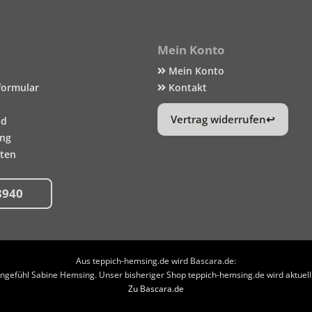
Mein Konto
Mein Konto
formular
Kontakt
Vertrag widerrufen
nd
ung
iten
8940
Aus teppich-hemsing.de wird Bascara.de:
efühl Sabine Hemsing. Unser bisheriger Shop teppich-hemsing.de wird aktuell n
Zu Bascara.de