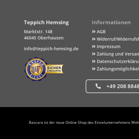
Teppich Hemsing
Informationen
Marktstr. 148
AGB
46045 Oberhausen
Widerruf/Widerrufs
Impressum
info@teppich-hemsing.de
Zahlung und Versa
Datenschutzerklär
Zahlungsmöglichke
+49 208 884
Bascara ist der neue Online-Shop des Einzelunternehmens Wohng