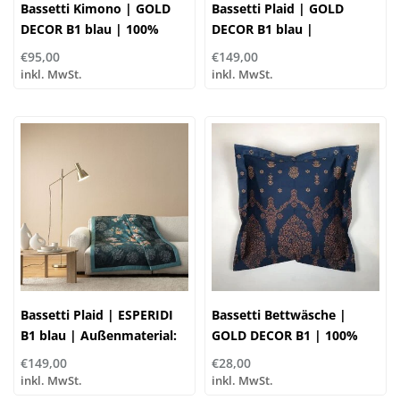
Bassetti Kimono | GOLD
Bassetti Plaid | GOLD
DECOR B1 blau | 100%
DECOR B1 blau |
Baumwolle
Außenmaterial: 100%
€95,00
€149,00
Baumwolle, Füllung: 100%
inkl. MwSt.
inkl. MwSt.
Polyester
Bassetti Plaid | ESPERIDI
Bassetti Bettwäsche |
B1 blau | Außenmaterial:
GOLD DECOR B1 | 100%
100% Baumwolle, Füllung:
Baumwolle
€149,00
€28,00
100% Polyester
inkl. MwSt.
inkl. MwSt.