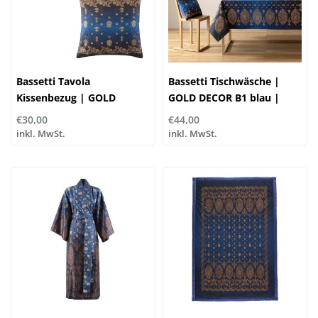
Bassetti Tavola
Bassetti Tischwäsche |
Kissenbezug | GOLD
GOLD DECOR B1 blau |
DECOR B1 blau | 100%
100% Baumwolle
€30,00
€44,00
Baumwolle
inkl. MwSt.
inkl. MwSt.