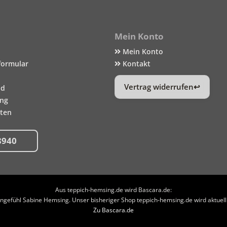
Mein Konto
Mein Konto
formular
Kontakt
Vertrag widerrufen
nd
ung
iten
8940
Aus teppich-hemsing.de wird Bascara.de:
efühl Sabine Hemsing. Unser bisheriger Shop teppich-hemsing.de wird aktuell n
Zu Bascara.de