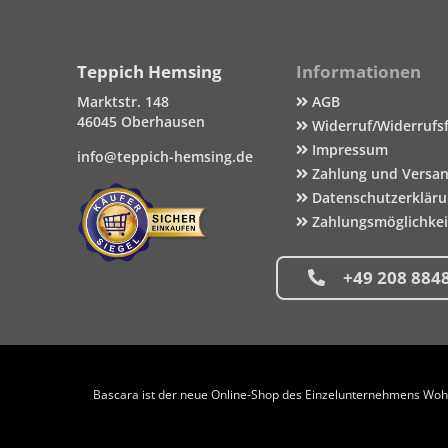
Teppich Hemsing
Informationen
Marktstr. 148
AGB
46045 Oberhausen
Widerruf/Widerrufs
Impressum
info@teppich-hemsing.de
Zahlung und Versa
Datenschutzerklär
Zahlungsmöglichke
+49 208 884
Bascara ist der neue Online-Shop des Einzelunternehmens Wohng