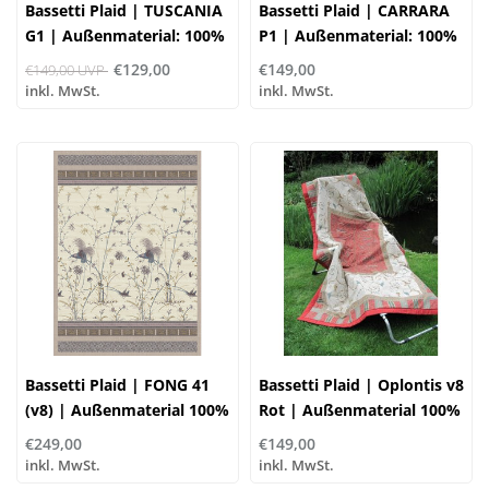
Bassetti Plaid | TUSCANIA
Bassetti Plaid | CARRARA
G1 | Außenmaterial: 100%
P1 | Außenmaterial: 100%
Baumwolle, Füllung: 100%
Baumwolle, Füllung: 100%
€129,00
€149,00
€149,00 UVP
Polyester
Polyester
inkl. MwSt.
inkl. MwSt.
Bassetti Plaid | FONG 41
Bassetti Plaid | Oplontis v8
(v8) | Außenmaterial 100%
Rot | Außenmaterial 100%
Baumwolle
Baumwolle
€249,00
€149,00
inkl. MwSt.
inkl. MwSt.