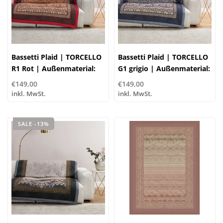
Bassetti Plaid | TORCELLO
Bassetti Plaid | TORCELLO
R1 Rot | Außenmaterial:
G1 grigio | Außenmaterial:
100% Baumwolle, Füllung:
100% Baumwolle, Füllung:
€149,00
€149,00
100% Polyester
100% Polyester
inkl. MwSt.
inkl. MwSt.
SALE -13%