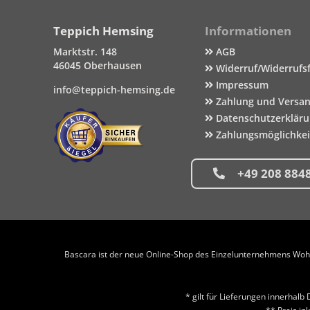
Teppich Hemsing
Informationen
Marktstr. 148
AGB
46045 Oberhausen
Widerruf/Widerrufs
Impressum
info@teppich-hemsing.de
Zahlung und Versa
Datenschutzerklär
Zahlungsmöglichke
+49 208 884
Bascara ist der neue Online-Shop des Einzelunternehmens Wohng
* gilt für Lieferungen innerhal