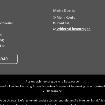
Mein Konto
Mein Konto
formular
Kontakt
Widerruf beantragen
nd
ung
iten
8940
Aus teppich-hemsing.de wird Bascara.de:
efühl Sabine Hemsing. Unser bisheriger Shop teppich-hemsing.de wird aktuell n
Zu Bascara.de
b Deutschlands, Lieferzeiten für andere Länder entnehmen Sie bitte der Schaltflä