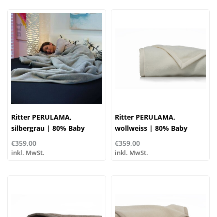
Ritter PERULAMA,
Ritter PERULAMA,
silbergrau | 80% Baby
wollweiss | 80% Baby
Alpaka, 20% Schurwolle |
Alpaka, 20% Schurwolle |
€359,00
€359,00
...verschiedene Größen
...verschiedene Größen
inkl. MwSt.
inkl. MwSt.