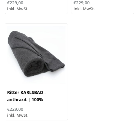
...verschiedene Größen
Schurwolle |
€229,00
€229,00
...verschiedene Größen!
inkl. MwSt.
inkl. MwSt.
Ritter KARLSBAD ,
anthrazit | 100%
Schurwolle |
€229,00
...verschiedene Größen!
inkl. MwSt.