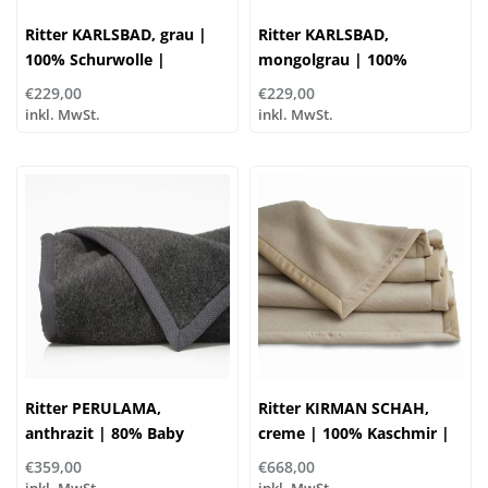
Ritter KARLSBAD, grau |
Ritter KARLSBAD,
100% Schurwolle |
mongolgrau | 100%
...verschiedene Größen
Schurwolle |
€229,00
€229,00
...verschiedene Größen
inkl. MwSt.
inkl. MwSt.
Ritter PERULAMA,
Ritter KIRMAN SCHAH,
anthrazit | 80% Baby
creme | 100% Kaschmir |
Alpaka, 20% Schurwolle |
...verschiedene Größen
€359,00
€668,00
...verschiedene Größen
inkl. MwSt.
inkl. MwSt.