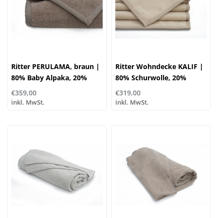
Ritter PERULAMA, braun |
Ritter Wohndecke KALIF |
80% Baby Alpaka, 20%
80% Schurwolle, 20%
Schurwolle |
Kaschmir | creme
€359,00
€319,00
...verschiedene Größen
inkl. MwSt.
inkl. MwSt.