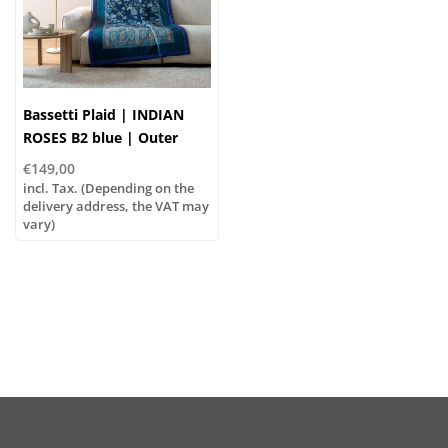
Bassetti Plaid | INDIAN
ROSES B2 blue | Outer
material: 100% cotton,
€149,00
Filling: 100% polyester
incl. Tax. (Depending on the
delivery address, the VAT may
vary)