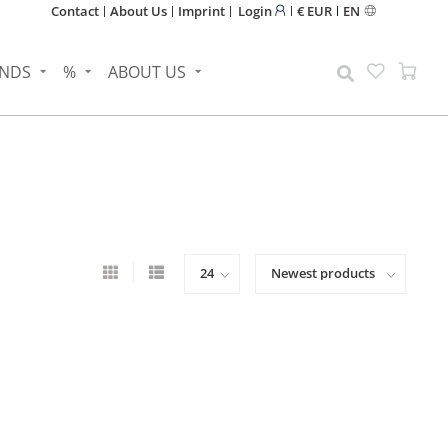
Contact
About Us
Imprint
Login
€ EUR
EN
NDS
%
ABOUT US