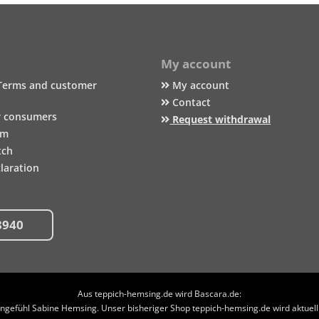
My account
Terms and customer
My account
Contact
r consumers
Request withdrawal
um
tch
laration
8940
Aus teppich-hemsing.de wird Bascara.de:
efühl Sabine Hemsing. Unser bisheriger Shop teppich-hemsing.de wird aktuell n