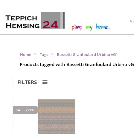
S
>
>
Home
Tags
Bassetti Granfoulard Urbino vG1
Products tagged with Bassetti Granfoulard Urbino v
FILTERS
SALE -11%