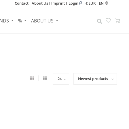
Contact
About Us
Imprint
Login
€ EUR
EN
NDS
%
ABOUT US