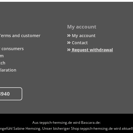
My account
Terms and customer
My account
Contact
r consumers
Request withdrawal
um
tch
laration
8940
Aus teppich-hemsing.de wird Bascara.de:
efühl Sabine Hemsing. Unser bisheriger Shop teppich-hemsing.de wird aktuell n