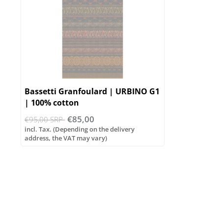
Bassetti Granfoulard | URBINO G1
| 100% cotton
€85,00
€95,00 SRP
incl. Tax. (Depending on the delivery
address, the VAT may vary)