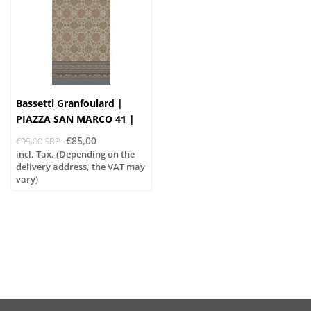
Bassetti Granfoulard |
PIAZZA SAN MARCO 41 |
100% cotton
€85,00
€95,00 SRP
incl. Tax. (Depending on the
delivery address, the VAT may
vary)