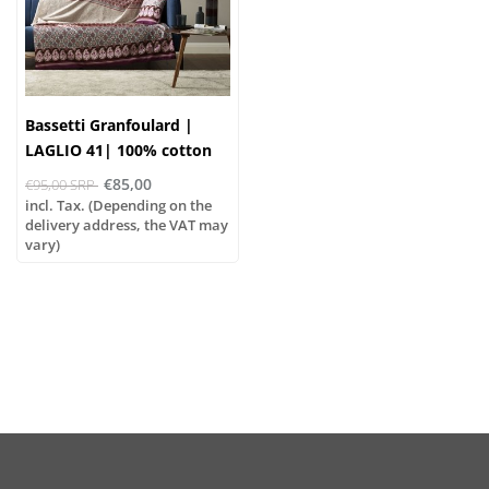
Bassetti Granfoulard |
LAGLIO 41| 100% cotton
€85,00
€95,00 SRP
incl. Tax. (Depending on the
delivery address, the VAT may
vary)