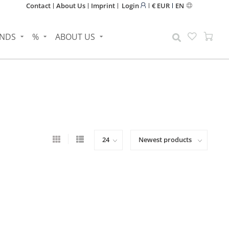
Contact
About Us
Imprint
Login
€ EUR
EN
NDS
%
ABOUT US