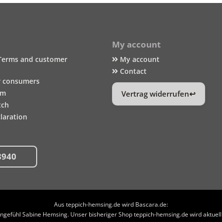
My account
Terms and customer
My account
Contact
r consumers
um
Vertrag widerrufen
tch
laration
8940
Aus teppich-hemsing.de wird Bascara.de:
efühl Sabine Hemsing. Unser bisheriger Shop teppich-hemsing.de wird aktuell n