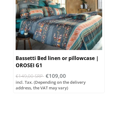
Bassetti Bed linen or pillowcase |
OROSEI G1
€109,00
€149,00 SRP
incl. Tax. (Depending on the delivery
address, the VAT may vary)