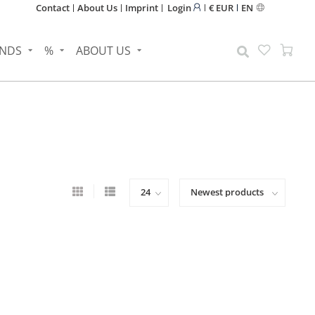
Contact
About Us
Imprint
Login
€ EUR
EN
NDS
%
ABOUT US