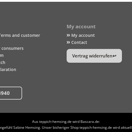
My account
Terms and customer
My account
Contact
r consumers
um
Vertrag widerrufen
tch
laration
8940
Aus teppich-hemsing.de wird Bascara.de:
efühl Sabine Hemsing. Unser bisheriger Shop teppich-hemsing.de wird aktuell n