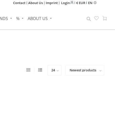
Contact
About Us
Imprint
Login
€ EUR
EN
NDS
%
ABOUT US