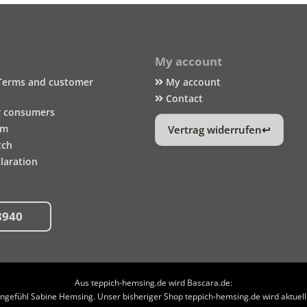
My account
Terms and customer
My account
Contact
r consumers
um
Vertrag widerrufen
tch
laration
8940
Aus teppich-hemsing.de wird Bascara.de:
efühl Sabine Hemsing. Unser bisheriger Shop teppich-hemsing.de wird aktuell n