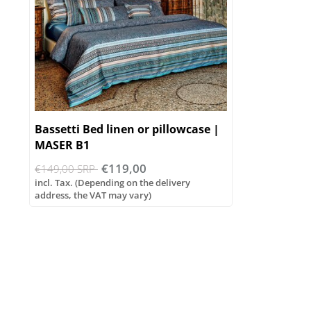
Bassetti Bed linen or pillowcase |
MASER B1
€119,00
€149,00 SRP
incl. Tax. (Depending on the delivery
address, the VAT may vary)