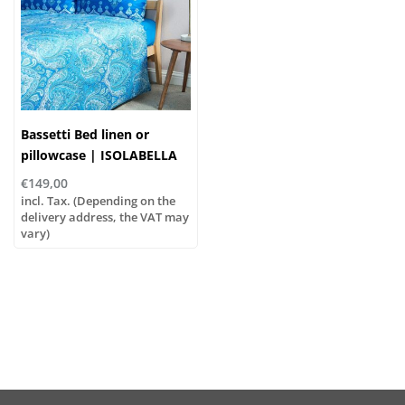
Bassetti Bed linen or
pillowcase | ISOLABELLA
B1 ocean blue | 100%
€149,00
cotton
incl. Tax. (Depending on the
delivery address, the VAT may
vary)