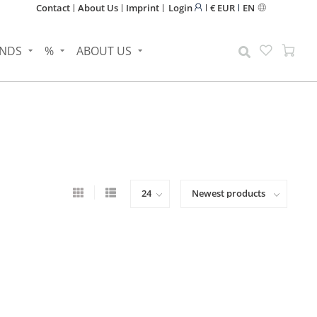
Contact
About Us
Imprint
Login
€ EUR
EN
NDS
%
ABOUT US