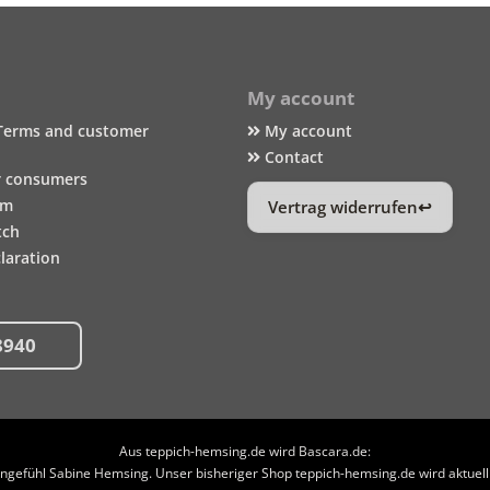
My account
Terms and customer
My account
Contact
r consumers
um
Vertrag widerrufen
tch
laration
8940
Aus teppich-hemsing.de wird Bascara.de:
efühl Sabine Hemsing. Unser bisheriger Shop teppich-hemsing.de wird aktuell n