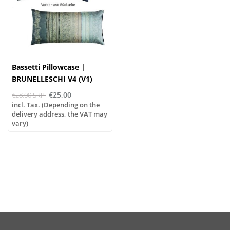
Bassetti Pillowcase |
BRUNELLESCHI V4 (V1)
green | 100% cotton
€25,00
€28,00 SRP
incl. Tax. (Depending on the
delivery address, the VAT may
vary)