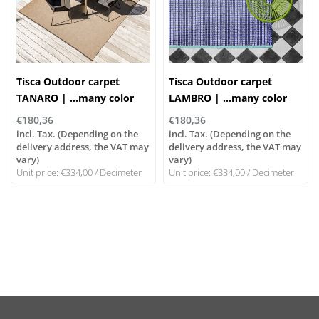
Tisca Outdoor carpet
Tisca Outdoor carpet
TANARO | ...many color
LAMBRO | ...many color
combinations possible!
combinations possible!
€180,36
€180,36
incl. Tax. (Depending on the
incl. Tax. (Depending on the
delivery address, the VAT may
delivery address, the VAT may
vary)
vary)
Unit price: €334,00 / Decimeter
Unit price: €334,00 / Decimeter