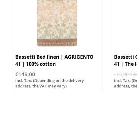
Bassetti Bed linen | AGRIGENTO
Bassetti
41 | 100% cotton
41 | The l
€149,00
€95,00 SR
incl. Tax. (Depending on the delivery
incl. Tax. (
address, the VAT may vary)
address, th