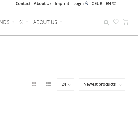
Contact
About Us
Imprint
Login
€ EUR
EN
NDS
%
ABOUT US