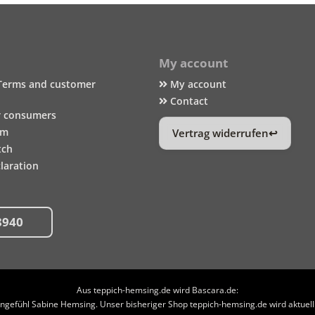
My account
Terms and customer
My account
Contact
r consumers
um
Vertrag widerrufen
tch
laration
8940
Aus teppich-hemsing.de wird Bascara.de:
efühl Sabine Hemsing. Unser bisheriger Shop teppich-hemsing.de wird aktuell n