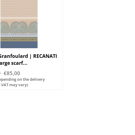
 Granfoulard | RECANATI
arge scarf...
€85,00
P
Depending on the delivery
e VAT may vary)