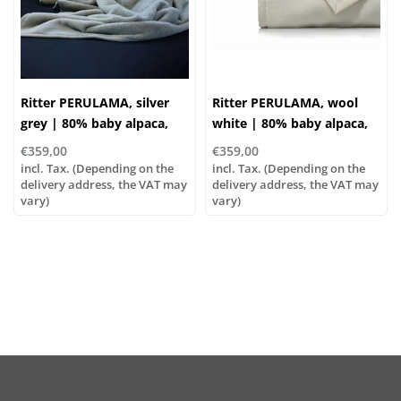
Ritter PERULAMA, silver
Ritter PERULAMA, wool
grey | 80% baby alpaca,
white | 80% baby alpaca,
20% virgin wool |
20% virgin wool |
€359,00
€359,00
...various sizes - Copy
...various sizes
incl. Tax. (Depending on the
incl. Tax. (Depending on the
delivery address, the VAT may
delivery address, the VAT may
vary)
vary)